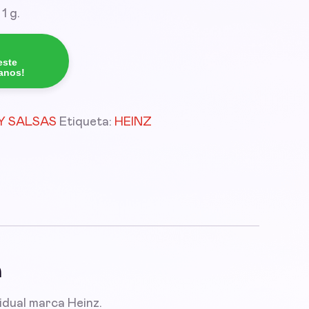
1 g.
este
tanos!
Y SALSAS
Etiqueta:
HEINZ
n
idual marca Heinz.