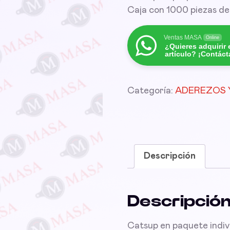
Caja con 1000 piezas de 
Ventas MASA
Online
¿Quieres adquirir 
artículo? ¡Contác
Categoría:
ADEREZOS 
Descripción
Descripció
Catsup en paquete indiv