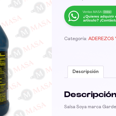
Ventas MASA
Online
¿Quieres adquirir 
artículo? ¡Contác
Categoría:
ADEREZOS 
Descripción
Descripció
Salsa Soya marca Garden