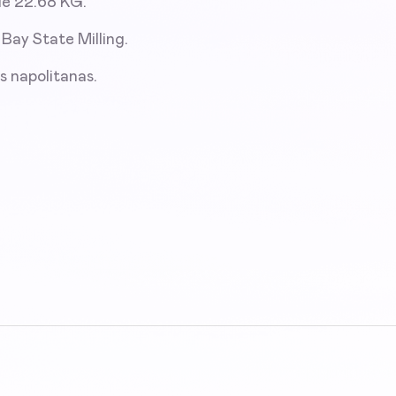
de 22.68 KG.
ay State Milling.
 napolitanas.