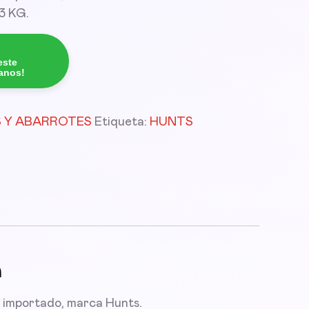
 3 KG.
este
tanos!
 Y ABARROTES
Etiqueta:
HUNTS
n
 importado, marca Hunts.